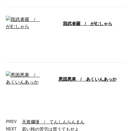
我武者羅 / がむしゃら
やみくもにひたすら突き進むさ
ま。 向う見ずにひたすら一つの
事に打ち込むさま。 また、血気
にはやるさま …
悪因悪果 / あくいんあっか
悪い行いが原因となって悪い結果
や報いが 生じること。 もと仏教
語。 「悪因」は悪い結果をまね
く原因。 …
PREV
天真爛漫 / てんしんらんまん
NEXT
若い時の苦労は買うてもせよ