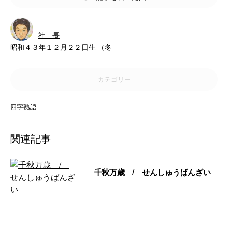
社 長
昭和４３年１２月２２日生 （冬
カテゴリー
四字熟語
関連記事
千秋万歳 / せんしゅうばんざい
歳月の非常に長いこと。 また、
長寿を祝う言葉。 「千秋」は千
年、「万歳」は万年のことで、
長い年月の …