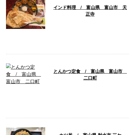
インド料理 / 富山県 富山市 天
正寺
富山市天正寺にあるインディラ富
山店さんへ、 会社の社員さんと
行って来ました。 上の写真はス
ペシャルセ …
とんかつ定食 / 富山県 富山市
二口町
とんかつ定食では、 富山豚食堂
「かつたま」さんがおすすめで
す。 なかでも、「極上とろロー
スかつ定食」 …