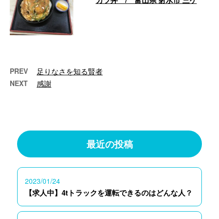
カツ丼 / 富山県 射水市 三ケ
今日のお昼、射水市にある「不二
屋」さんへ 行って来ました。 久
しぶりだったのですが、相変わら
ずの味で …
PREV
足りなさを知る賢者
NEXT
感謝
最近の投稿
2023/01/24
【求人中】4tトラックを運転できるのはどんな人？