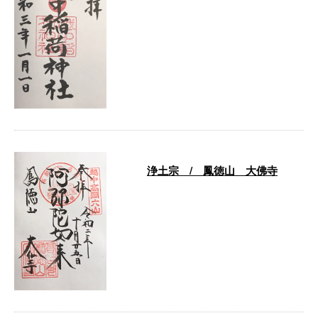
創 建：７０１年（大宝元年）
祭 神：稲荷大神（宇迦之御魂大
神・佐田彦大神・ 大宮
能売大神・ …
浄土宗 / 鳳徳山 大佛寺
創 建：不詳（１２２１年か１６
０９年） ご本尊：阿弥陀如来
住 所：富山県高岡市大手町１１
－２９ 大 …