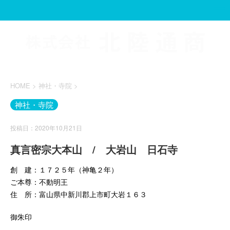
HOME
>
神社・寺院
>
神社・寺院
投稿日：2020年10月21日
真言密宗大本山 / 大岩山 日石寺
創 建：１７２５年（神亀２年）
ご本尊：不動明王
住 所：富山県中新川郡上市町大岩１６３
御朱印