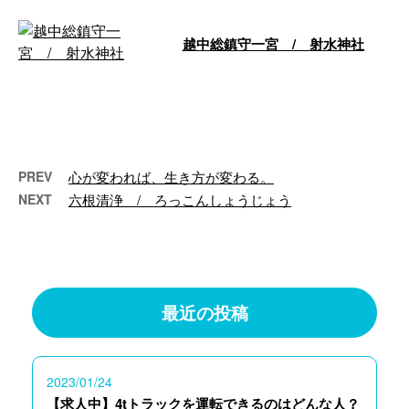
越中総鎮守一宮 / 射水神社
創 建：不詳 祭 神：瓊瓊杵尊
（ににぎのみこと） 住 所：富
山県高岡市古城１－１ 射水神
社 御朱印 …
PREV
心が変われば、生き方が変わる。
NEXT
六根清浄 / ろっこんしょうじょう
最近の投稿
2023/01/24
【求人中】4tトラックを運転できるのはどんな人？