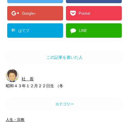
Google+
Pocket
B!
はてブ
LINE
この記事を書いた人
社 長
昭和４３年１２月２２日生 （冬
カテゴリー
人生・宗教