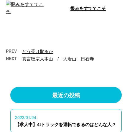
恨みをすててこそ
実にこの世においては 怨みに報
いるに 怨みを以てしたならば つ
いに 怨みの息むことがない 怨み
をすて …
PREV
どう受け取るか
NEXT
真言密宗大本山 / 大岩山 日石寺
最近の投稿
2023/01/24
【求人中】4tトラックを運転できるのはどんな人？