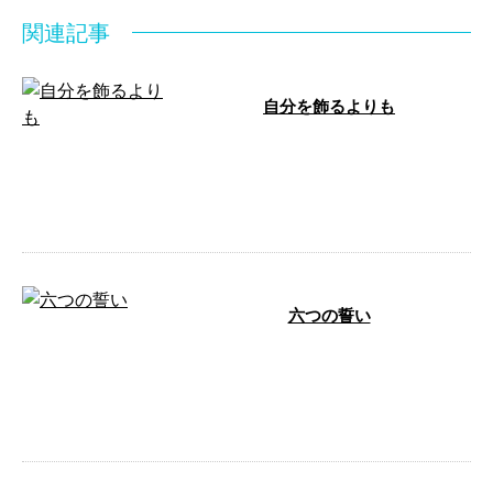
関連記事
自分を飾るよりも
人間としてこの世に生を受けるこ
とは 至難なことです。 自分を産
んでくれた両親をはじめ、 代々
のご先祖 …
六つの誓い
一、これからは、けっしてうそは
つくまい。 一、力いっぱい働こ
う。 一、他人のいやがることを
進んでやろ …