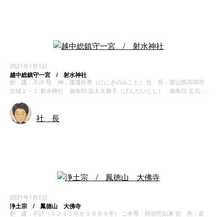
神社・寺院
2021年1月1日
越中総鎮守一宮 / 射水神社
創 建：不詳 祭 神：瓊瓊杵尊（ににぎのみこと） 住 所：富山県高岡市
古城１－１ 射水神社 御朱印 源太夫獅子（げんだいじし） 御朱印 災厄 …
社 長
神社・寺院
2021年1月1日
浄土宗 / 鳳徳山 大佛寺
創 建：不詳（１２２１年か１６０９年） ご本尊：阿弥陀如来 住 所：富