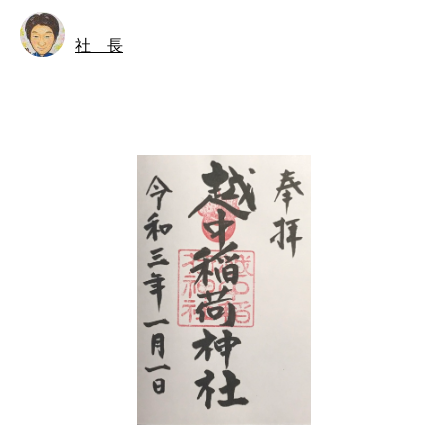
社 長
神社・寺院