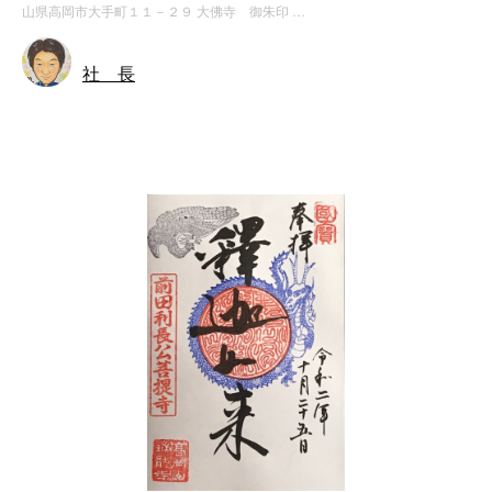
山県高岡市大手町１１－２９ 大佛寺 御朱印 …
社 長
神社・寺院