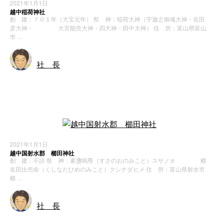
2021年1月1日
越中稲荷神社
創 建：７０１年（大宝元年） 祭 神：稲荷大神（宇迦之御魂大神・佐田
彦大神・ 大宮能売大神・四大神・田中大神） 住 所：富山県富山
市 …
社 長
神社・寺院
2021年1月1日
越中国射水郡 櫛田神社
創 建：不詳 祭 神：素盞嗚尊（すさのおのみこと）スサノオ 櫛
名田比売命（くしなだひめのみこと）クシナダヒメ 住 所：富山県射水市
櫛 …
社 長