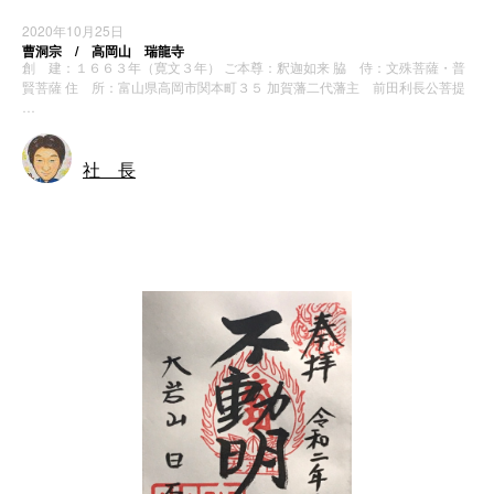
2020年10月25日
曹洞宗 / 高岡山 瑞龍寺
創 建：１６６３年（寛文３年） ご本尊：釈迦如来 脇 侍：文殊菩薩・普
賢菩薩 住 所：富山県高岡市関本町３５ 加賀藩二代藩主 前田利長公菩提
…
社 長
神社・寺院