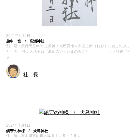
2021年1月2日
越中一宮 / 高瀬神社
創 建：景行天皇年間 主祭神：大己貴命＝大国主命（おおくにぬしのみこ
と） 配 神：天活玉命（あめのいくたまのみこと） 五十猛神（イ
ソ …
社 長
神社・寺院
2021年1月1日
鎮守の神様 / 犬島神社
住 所：富山県富山市犬島６丁目８－４６ …