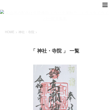
HOME
>
神社・寺院
>
「 神社・寺院 」 一覧