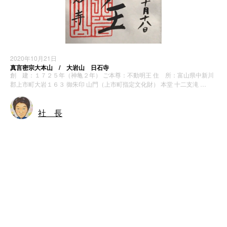
2020年10月21日
真言密宗大本山 / 大岩山 日石寺
創 建：１７２５年（神亀２年） ご本尊：不動明王 住 所：富山県中新川
郡上市町大岩１６３ 御朱印 山門（上市町指定文化財） 本堂 十二支滝 …
社 長
神社・寺院
最近の投稿