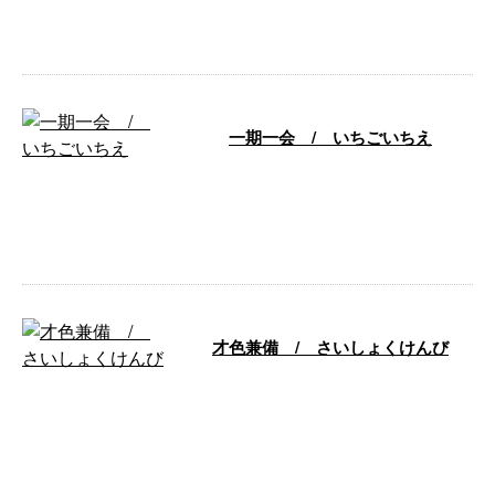
いると、 願いはかなえられると
いうこと。 …
一期一会 / いちごいちえ
一生に一度だけの機会。 生涯に
一度限りであること。 生涯に一
回しかないっと考えて、 そのこ
とに専念す …
才色兼備 / さいしょくけんび
すぐれた才能と美しい容姿の両方
を もっていること。 多くは女性
についていう。 「才色」は才
知・才能と …