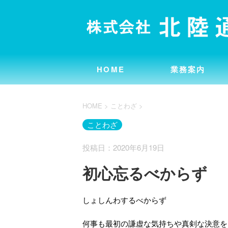
HOME
業務案内
HOME
>
ことわざ
>
ことわざ
投稿日：2020年6月19日
初心忘るべからず
しょしんわするべからず
何事も最初の謙虚な気持ちや真剣な決意を