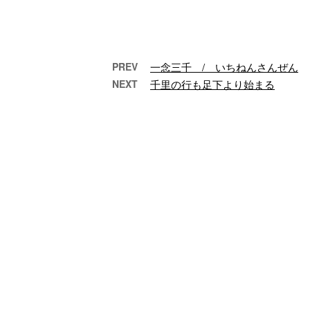
PREV
一念三千 / いちねんさんぜん
NEXT
千里の行も足下より始まる
坊主丸儲け
ぼうずまるもうけ 元手
た
なしで思わぬ大きなも
ず 
うけを することのたと
を見
え。 僧侶は経費をかけ
れ
ずに、お経をあ …
あ