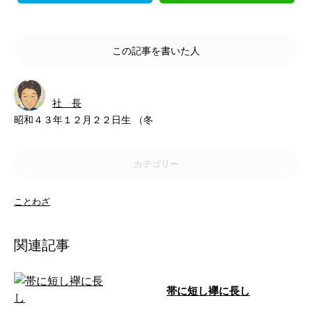
この記事を書いた人
社 長
昭和４３年１２月２２日生 （冬
カテゴリー
ことわざ
関連記事
帯に短し襷に長し