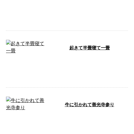
おびにみじかしたすきにながし
中途半端で、役に立たないことの
たとえ。 物の使い道や人間の能
力を評価す …
起きて半畳寝て一畳
おきてはんじょうねていちじょう
必要以上の富貴を望んでも、 し
かたがないとういこと。 人間一
人が占め …
牛に引かれて善光寺参り
うしにひかれてぜんこうじまいり
偶然、あるいは他人に誘われて、
たまたま ある場所へ行くこと。
昔、信 …