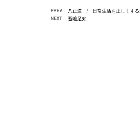
PREV
八正道 / 日常生活を正しくする
NEXT
吾唯足知
背水の陣
得意のときには、いく
上
ら抑えても 奢（おご）
る
りがわいてきます。 そ
めず
れがあたりまえになっ
る
てしまうと、 苦 …
ば、