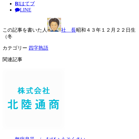
B!
はてブ
LINE
この記事を書いた人
社 長
昭和４３年１２月２２日生
（冬
カテゴリー
四字熟語
関連記事