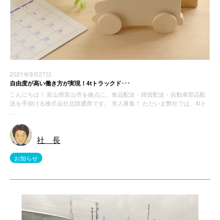
2021年9月27日
自由度が高い働き方が実現！4tトラックド･･･
こんにちは！ 富山県富山市を拠点に、食品配送・雑貨配送・自動車部品配
送を手掛ける株式会社北陸通商です。 求人募集！ ただいま弊社では、4tト
…
社 長
お知らせ