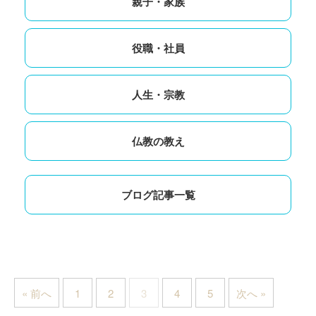
親子・家族
役職・社員
人生・宗教
仏教の教え
ブログ記事一覧
« 前へ
1
2
3
4
5
次へ »